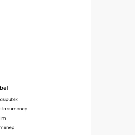
bel
asipublik
rita sumenep
tim
menep