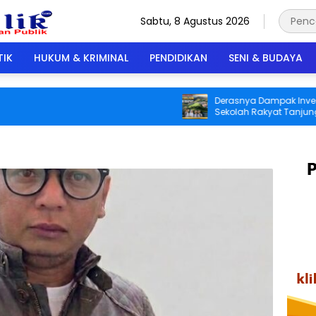
Sabtu, 8 Agustus 2026
TIK
HUKUM & KRIMINAL
PENDIDIKAN
SENI & BUDAYA
Derasnya Dampak Investasi Rp1,5
Sekolah Rakyat Tanjung Alam