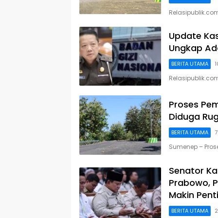
Relasipublik.c
Update Kas
Ungkap Ad
BERITA UTAMA
1
Relasipublik.c
Proses Pe
Diduga Rugi
BERITA UTAMA
7
Sumenep – Pro
Senator Ka
Prabowo, P
Makin Pent
BERITA UTAMA
2