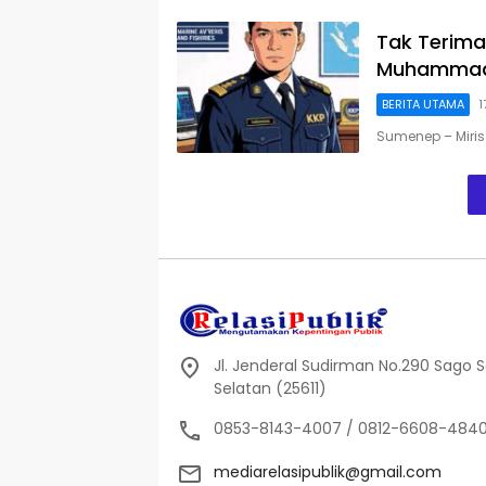
Tak Terima
Muhammad
BERITA UTAMA
1
Sumenep – Miris
Jl. Jenderal Sudirman No.290 Sago Sal
Selatan (25611)
0853-8143-4007 / 0812-6608-484
mediarelasipublik@gmail.com