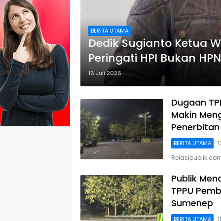
BERITA UTAMA
Dedik Sugianto Ketua W
Peringati HPI Bukan HPN
16 Juli 2026
Dugaan TPP
Makin Meng
Penerbitan
BERITA UTAMA
1
Relasipublik.co
Publik Men
TPPU Pembe
Sumenep
BERITA UTAMA
1