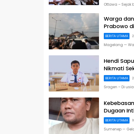
Ottawa – Sejak
Warga dan
Prabowo d
BERITA UTAMA
2
Magelang — Wa
Hendi Sapu
Nikmati Se
BERITA UTAMA
2
Sragen – Di usi
Kebebasan
Dugaan Int
BERITA UTAMA
1
Sumenep — Gel