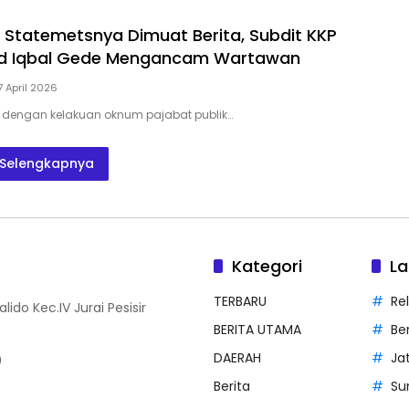
 Statemetsnya Dimuat Berita, Subdit KKP
 Iqbal Gede Mengancam Wartawan
7 April 2026
 dengan kelakuan oknum pajabat publik…
Selengkapnya
Kategori
La
TERBARU
Rel
ido Kec.IV Jurai Pesisir
BERITA UTAMA
Be
DAERAH
Ja
0
Berita
Su