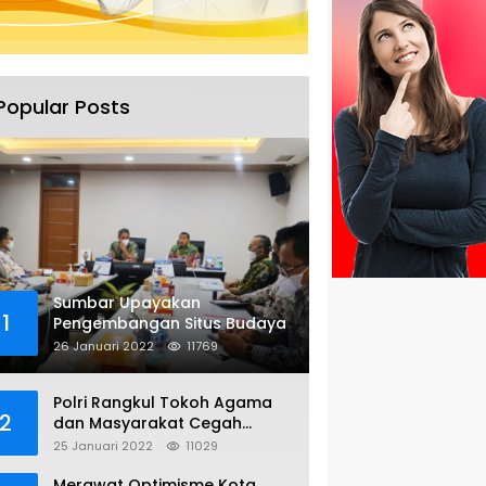
Popular Posts
Sumbar Upayakan
1
Pengembangan Situs Budaya
26 Januari 2022
11769
Polri Rangkul Tokoh Agama
2
dan Masyarakat Cegah
Bentrok Susulan di Sorong
25 Januari 2022
11029
Merawat Optimisme Kota