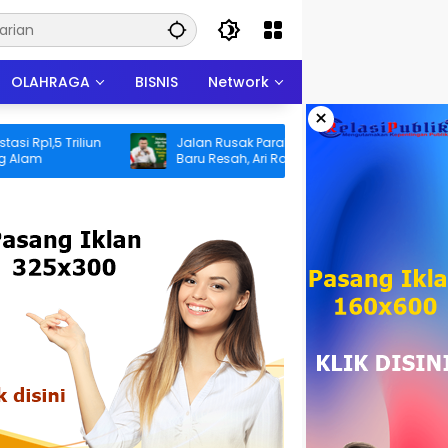
OLAHRAGA
BISNIS
Network
×
 Triliun
Jalan Rusak Parah Bikin Warga Koto
Baru Resah, Ari Rafika Turun Langsung
dan Siap Perjuangkan