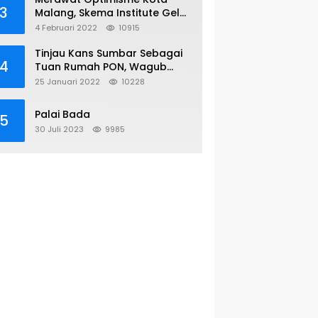
3
Malang, Skema Institute Gelar
Diskusi Kolaboratif
4 Februari 2022
10915
Tinjau Kans Sumbar Sebagai
4
Tuan Rumah PON, Wagub
Sambangi KONI Pusat
25 Januari 2022
10228
Palai Bada
5
30 Juli 2023
9985