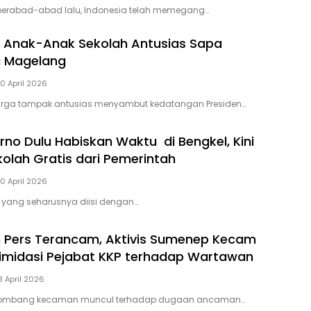
 berabad-abad lalu, Indonesia telah memegang…
 Anak-Anak Sekolah Antusias Sapa
i Magelang
0 April 2026
rga tampak antusias menyambut kedatangan Presiden…
rno Dulu Habiskan Waktu di Bengkel, Kini
kolah Gratis dari Pemerintah
0 April 2026
a yang seharusnya diisi dengan…
 Pers Terancam, Aktivis Sumenep Kecam
imidasi Pejabat KKP terhadap Wartawan
8 April 2026
ombang kecaman muncul terhadap dugaan ancaman…