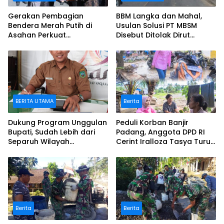
Gerakan Pembagian
BBM Langka dan Mahal,
Bendera Merah Putih di
Usulan Solusi PT MBSM
Asahan Perkuat
Disebut Ditolak Dirut
Nasionalisme, Pemkab
Perusda Batara
Dorong Partisipasi
Membangun
Masyarakat hingga
Pelosok Desa
BERITA UTAMA
Berita
Dukung Program Unggulan
Peduli Korban Banjir
Bupati, Sudah Lebih dari
Padang, Anggota DPD RI
Separuh Wilayah
Cerint Iralloza Tasya Turun
Blankspot di Pasaman
Langsung Salurkan
Berhasil Terkoneksi
Bantuan Logistik
Berita
Berita