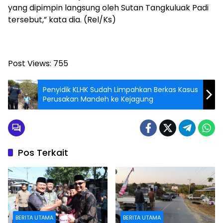
yang dipimpin langsung oleh Sutan Tangkuluak Padi
tersebut,” kata dia. (Rel/Ks)
Post Views:
755
Penyidik KLHK Sudah Limpahkan Berkas Kasus
Perusakan Mandeh ke Kejagung
Pos Terkait
BERITA UTAMA
BERITA UTAMA