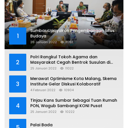
Sumbar Upayakan Pengembangan Situs
1
Budaya
26 Januari 2022
11761
Polri Rangkul Tokoh Agama dan
2
Masyarakat Cegah Bentrok Susulan di
Sorong
25 Januari 2022
11022
Merawat Optimisme Kota Malang, Skema
3
Institute Gelar Diskusi Kolaboratif
4 Februari 2022
10904
Tinjau Kans Sumbar Sebagai Tuan Rumah
4
PON, Wagub Sambangi KONI Pusat
25 Januari 2022
10222
Palai Bada
5