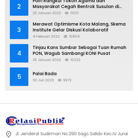
Polri Rangkul Tokoh Agama dan
2
Masyarakat Cegah Bentrok Susulan di
Sorong
25 Januari 2022
11021
Merawat Optimisme Kota Malang, Skema
3
Institute Gelar Diskusi Kolaboratif
4 Februari 2022
10904
Tinjau Kans Sumbar Sebagai Tuan Rumah
4
PON, Wagub Sambangi KONI Pusat
25 Januari 2022
10222
Palai Bada
5
30 Juli 2023
9972
Jl. Jenderal Sudirman No.290 Sago Salido Kec.IV Jurai