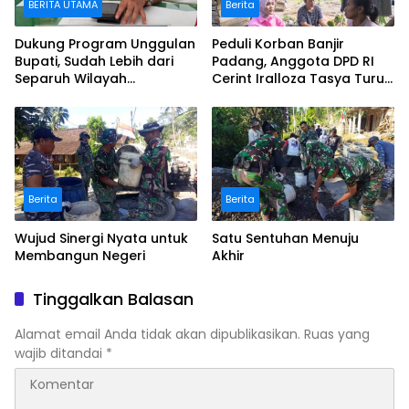
BERITA UTAMA
Berita
Dukung Program Unggulan
Peduli Korban Banjir
Bupati, Sudah Lebih dari
Padang, Anggota DPD RI
Separuh Wilayah
Cerint Iralloza Tasya Turun
Blankspot di Pasaman
Langsung Salurkan
Berhasil Terkoneksi
Bantuan Logistik
Berita
Berita
Wujud Sinergi Nyata untuk
Satu Sentuhan Menuju
Membangun Negeri
Akhir
Tinggalkan Balasan
Alamat email Anda tidak akan dipublikasikan.
Ruas yang
wajib ditandai
*