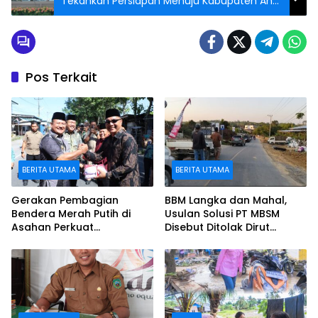
Tekankan Persiapan Menuju Kabupaten Anti
Korupsi
Pos Terkait
BERITA UTAMA
BERITA UTAMA
Gerakan Pembagian
BBM Langka dan Mahal,
Bendera Merah Putih di
Usulan Solusi PT MBSM
Asahan Perkuat
Disebut Ditolak Dirut
Nasionalisme, Pemkab
Perusda Batara
Dorong Partisipasi
Membangun
Masyarakat hingga
Pelosok Desa