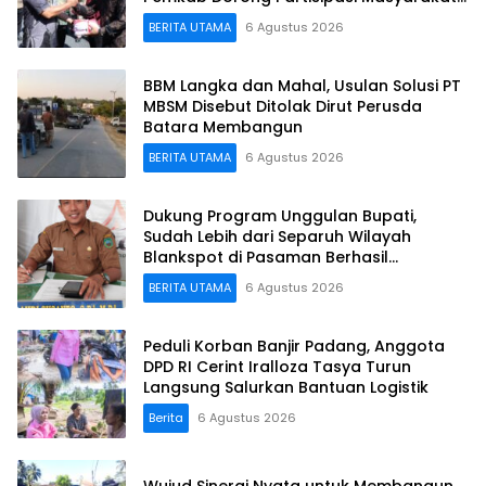
hingga Pelosok Desa
BERITA UTAMA
6 Agustus 2026
BBM Langka dan Mahal, Usulan Solusi PT
MBSM Disebut Ditolak Dirut Perusda
Batara Membangun
BERITA UTAMA
6 Agustus 2026
Dukung Program Unggulan Bupati,
Sudah Lebih dari Separuh Wilayah
Blankspot di Pasaman Berhasil
Terkoneksi
BERITA UTAMA
6 Agustus 2026
Peduli Korban Banjir Padang, Anggota
DPD RI Cerint Iralloza Tasya Turun
Langsung Salurkan Bantuan Logistik
Berita
6 Agustus 2026