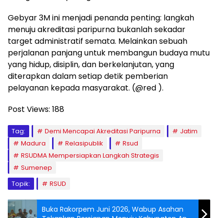
Gebyar 3M ini menjadi penanda penting: langkah
menuju akreditasi paripurna bukanlah sekadar
target administratif semata. Melainkan sebuah
perjalanan panjang untuk membangun budaya mutu
yang hidup, disiplin, dan berkelanjutan, yang
diterapkan dalam setiap detik pemberian
pelayanan kepada masyarakat. (@red ).
Post Views:
188
Tag:
Demi Mencapai Akreditasi Paripurna
Jatim
Madura
Relasipublik
Rsud
RSUDMA Mempersiapkan Langkah Strategis
Sumenep
Topik:
RSUD
Buka Rakorpem Juni 2026, Wabup Asahan