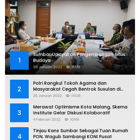
Sumbar Upayakan Pengembangan Situs
1
Budaya
26 Januari 2022
11770
Polri Rangkul Tokoh Agama dan
2
Masyarakat Cegah Bentrok Susulan di
Sorong
25 Januari 2022
11029
Merawat Optimisme Kota Malang, Skema
3
Institute Gelar Diskusi Kolaboratif
4 Februari 2022
10915
Tinjau Kans Sumbar Sebagai Tuan Rumah
4
PON, Wagub Sambangi KONI Pusat