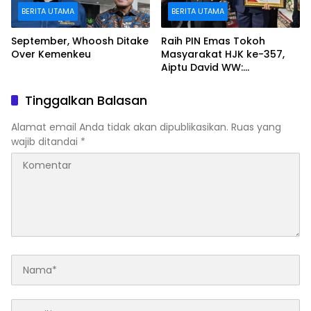
BERITA UTAMA
BERITA UTAMA
September, Whoosh Ditake
Raih PIN Emas Tokoh
Over Kemenkeu
Masyarakat HJK ke-357,
Aiptu David WW:
Penghargaan Ini Amanah
untuk Terus Mengabdi
Tinggalkan Balasan
kepada Warga Padang
Alamat email Anda tidak akan dipublikasikan.
Ruas yang
wajib ditandai
*