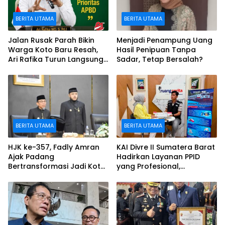
BERITA UTAMA
BERITA UTAMA
Jalan Rusak Parah Bikin
Menjadi Penampung Uang
Warga Koto Baru Resah,
Hasil Penipuan Tanpa
Ari Rafika Turun Langsung
Sadar, Tetap Bersalah?
dan Siap Perjuangkan
BERITA UTAMA
BERITA UTAMA
HJK ke-357, Fadly Amran
KAI Divre II Sumatera Barat
Ajak Padang
Hadirkan Layanan PPID
Bertransformasi Jadi Kota
yang Profesional,
Tangguh, Maju, dan
Transparan, dan Inklusif
Berdaya Saing
untuk Mempermudah
Akses Informasi Publik