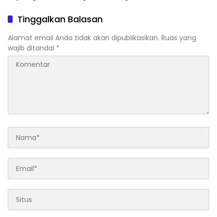
Bahu-Membahu Pasang
Bojonegoro dan Warga
Genteng Rumah Bu Tini
Bersih-Bersih Sungai
Tinggalkan Balasan
Kesongo
Alamat email Anda tidak akan dipublikasikan.
Ruas yang
wajib ditandai
*