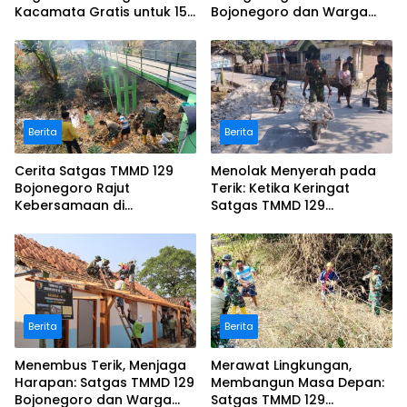
Kacamata Gratis untuk 150
Bojonegoro dan Warga
Warga di Padang
Sulap SDN Kesongo 1 Jadi
Rumah Belajar Nyaman
Berita
Berita
Cerita Satgas TMMD 129
Menolak Menyerah pada
Bojonegoro Rajut
Terik: Ketika Keringat
Kebersamaan di
Satgas TMMD 129
Jembatan Brang Etan
Bojonegoro dan Warga
Kesongo Menyatu Demi
Jalan Masa Depan
Berita
Berita
Menembus Terik, Menjaga
Merawat Lingkungan,
Harapan: Satgas TMMD 129
Membangun Masa Depan:
Bojonegoro dan Warga
Satgas TMMD 129