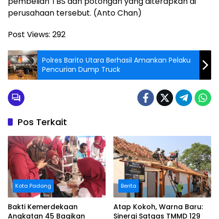
pembelian TBS dan potongan yang diterapkan di
perusahaan tersebut. (Anto Chan)
Post Views:
292
Polres Barito Utara Berhasil Amankan Pelaku
Pencurian Dump Truck
Pos Terkait
Kota Padang
Berita
Bakti Kemerdekaan
Atap Kokoh, Warna Baru:
Angkatan 45 Bagikan
Sinergi Satgas TMMD 129