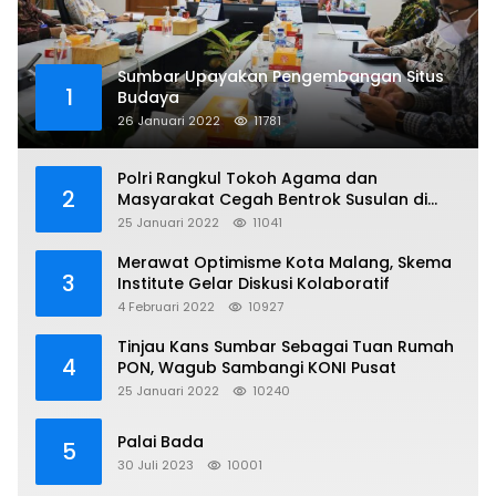
Sumbar Upayakan Pengembangan Situs
1
Budaya
26 Januari 2022
11781
Polri Rangkul Tokoh Agama dan
2
Masyarakat Cegah Bentrok Susulan di
Sorong
25 Januari 2022
11041
Merawat Optimisme Kota Malang, Skema
3
Institute Gelar Diskusi Kolaboratif
4 Februari 2022
10927
Tinjau Kans Sumbar Sebagai Tuan Rumah
4
PON, Wagub Sambangi KONI Pusat
25 Januari 2022
10240
Palai Bada
5
30 Juli 2023
10001