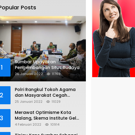
Popular Posts
Sumbar Upayakan
1
Pengembangan Situs Budaya
26 Januari 2022
11769
Polri Rangkul Tokoh Agama
2
dan Masyarakat Cegah
Bentrok Susulan di Sorong
25 Januari 2022
11029
Merawat Optimisme Kota
3
Malang, Skema Institute Gelar
Diskusi Kolaboratif
4 Februari 2022
10914