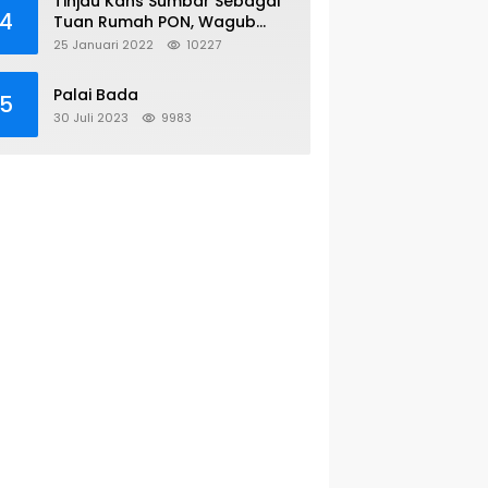
Tinjau Kans Sumbar Sebagai
4
Tuan Rumah PON, Wagub
Sambangi KONI Pusat
25 Januari 2022
10227
Palai Bada
5
30 Juli 2023
9983