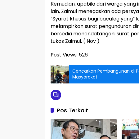
Kemudian, apabila dari warga yang i
lain, Zaimul menegaskan ada persya
“Syarat khusus bagi bacaleg yang”
melampirkan surat pengunduran dir
bersedia menandatangani surat pern
tukas Zaimul. ( Nov )
Post Views:
526
Gencarkan Pembangunan di Pes
Masyarakat
Pos Terkait