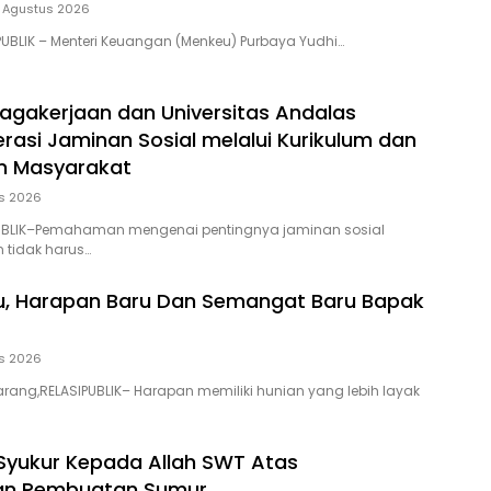
 Agustus 2026
PUBLIK – Menteri Keuangan (Menkeu) Purbaya Yudhi…
agakerjaan dan Universitas Andalas
erasi Jaminan Sosial melalui Kurikulum dan
n Masyarakat
s 2026
UBLIK–Pemahaman mengenai pentingnya jaminan sosial
 tidak harus…
u, Harapan Baru Dan Semangat Baru Bapak
s 2026
ng,RELASIPUBLIK– Harapan memiliki hunian yang lebih layak
Syukur Kepada Allah SWT Atas
lan Pembuatan Sumur