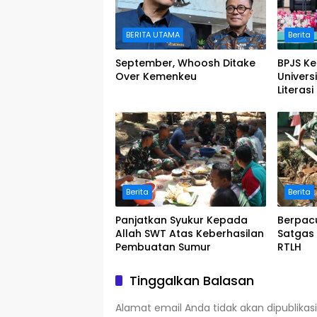
BERITA UTAMA
Berita
September, Whoosh Ditake
BPJS K
Over Kemenkeu
Univers
Literas
melalui
Pengab
Berita
Berita
Panjatkan Syukur Kepada
Berpac
Allah SWT Atas Keberhasilan
Satgas 
Pembuatan Sumur
RTLH
Tinggalkan Balasan
Alamat email Anda tidak akan dipublikasi