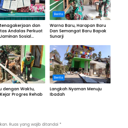
Berita
etenagakerjaan dan
Warna Baru, Harapan Baru
itas Andalas Perkuat
Dan Semangat Baru Bapak
i Jaminan Sosial
Sunarji
 Kurikulum dan
dian Masyarakat
Berita
u dengan Waktu,
Langkah Nyaman Menuju
Kejar Progres Rehab
Ibadah
kan.
Ruas yang wajib ditandai
*