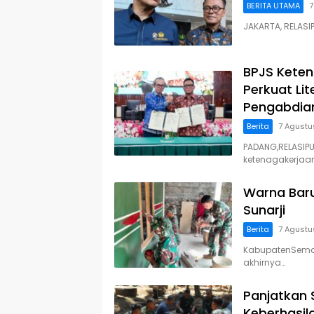
BERITA UTAMA
7
JAKARTA, RELASI
BPJS Keten
Perkuat Lit
Pengabdia
Berita
7 Agustu
PADANG,RELASIP
ketenagakerjaan
Warna Bar
Sunarji
Berita
7 Agustu
KabupatenSemara
akhirnya…
Panjatkan 
Keberhasi