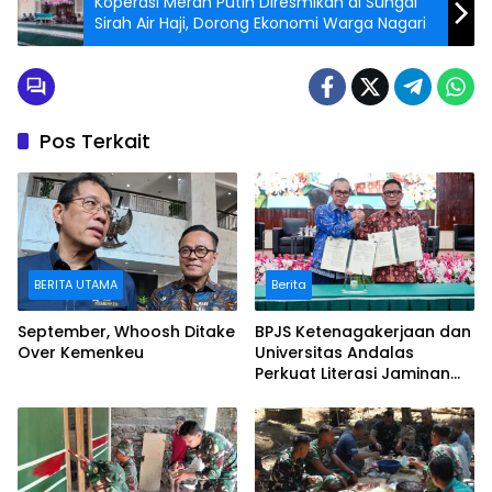
Koperasi Merah Putih Diresmikan di Sungai
Sirah Air Haji, Dorong Ekonomi Warga Nagari
Pos Terkait
BERITA UTAMA
Berita
September, Whoosh Ditake
BPJS Ketenagakerjaan dan
Over Kemenkeu
Universitas Andalas
Perkuat Literasi Jaminan
Sosial melalui Kurikulum
dan Pengabdian
Masyarakat