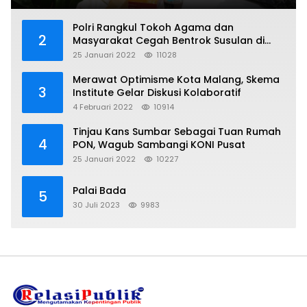
Polri Rangkul Tokoh Agama dan
2
Masyarakat Cegah Bentrok Susulan di
Sorong
25 Januari 2022
11028
Merawat Optimisme Kota Malang, Skema
3
Institute Gelar Diskusi Kolaboratif
4 Februari 2022
10914
Tinjau Kans Sumbar Sebagai Tuan Rumah
4
PON, Wagub Sambangi KONI Pusat
25 Januari 2022
10227
Palai Bada
5
30 Juli 2023
9983