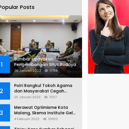
Popular Posts
Sumbar Upayakan
1
Pengembangan Situs Budaya
26 Januari 2022
11758
Polri Rangkul Tokoh Agama
2
dan Masyarakat Cegah
Bentrok Susulan di Sorong
25 Januari 2022
11017
Merawat Optimisme Kota
3
Malang, Skema Institute Gelar
Diskusi Kolaboratif
4 Februari 2022
10902