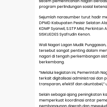
sistem pemerintahan nagari berbasis
program perlindungan sosial ketena
Sejumlah narasumber turut hadir 
DPMD Kabupaten Pesisir Selatan Ala
KDMP Syanwil, S.STP.MM, Perkintan 
SISKUEDES Syafrudin Kenon.
Wali Nagari Lagan Mudik Punggasan
tersebut sangat penting dalam men
nagari di tengah perkembangan sist
berkembang.
“Melalui kegiatan ini, Pemerintah
terkait digitalisasi administrasi d
transparan, efektif dan akuntabel,” 
Selain sebagai ajang peningkatan ka
memperkuat koordinasi antar pem
pembangunan daerah dan mewujudka