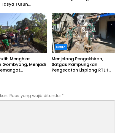
a Tasya Turun
ng Salurkan Bantuan
Berita
utih Menghias
Menjelang Pengakhiran,
n Gombyong, Menjadi
Satgas Rampungkan
Semangat
Pengecatan Lisplang RTLH
dian
Milik Sunarji
kan.
Ruas yang wajib ditandai
*