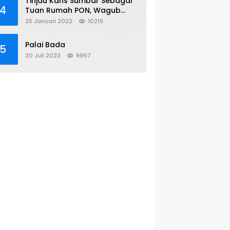
Tinjau Kans Sumbar Sebagai
4
Tuan Rumah PON, Wagub
Sambangi KONI Pusat
25 Januari 2022
10219
Palai Bada
5
30 Juli 2023
9967