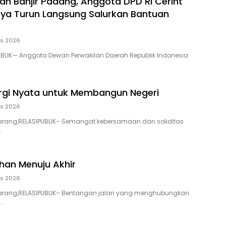
ban Banjir Padang, Anggota DPD RI Cerint
asya Turun Langsung Salurkan Bantuan
us 2026
BLIK— Anggota Dewan Perwakilan Daerah Republik Indonesia
rgi Nyata untuk Membangun Negeri
us 2026
ang,RELASIPUBLIK– Semangat kebersamaan dan soliditas
…
han Menuju Akhir
us 2026
ang,RELASIPUBLIK– Bentangan jalan yang menghubungkan
…