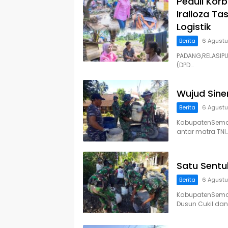
Peduli Kor
Iralloza T
Logistik
Berita
6 Agust
PADANG,RELASIPU
(DPD…
Wujud Sine
Berita
6 Agust
KabupatenSemar
antar matra TNI
Satu Sentu
Berita
6 Agust
KabupatenSemar
Dusun Cukil dan