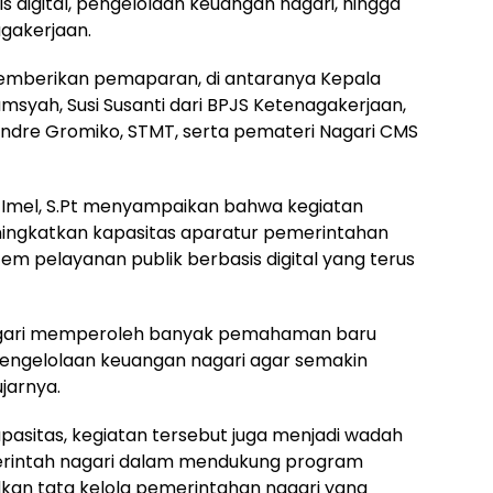
 digital, pengelolaan keuangan nagari, hingga
gakerjaan.
memberikan pemaparan, di antaranya Kepala
msyah, Susi Susanti dari BPJS Ketenagakerjaan,
Andre Gromiko, STMT, serta pemateri Nagari CMS
, Imel, S.Pt menyampaikan bahwa kegiatan
ingkatkan kapasitas aparatur pemerintahan
em pelayanan publik berbasis digital yang terus
 Nagari memperoleh banyak pemahaman baru
an pengelolaan keuangan nagari agar semakin
ujarnya.
pasitas, kegiatan tersebut juga menjadi wadah
erintah nagari dalam mendukung program
n tata kelola pemerintahan nagari yang