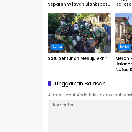
Separuh Wilayah Blankspot
Iralloz
di Pasaman Berhasil
Langsu
Terkoneksi
Logistik
Berita
Berita
Satu Sentuhan Menuju Akhir
Merah P
Jalana
Nafas 
Pengab
Tinggalkan Balasan
Alamat email Anda tidak akan dipublikasi