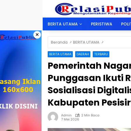
Langsung
ke
konten
BERITA UTAMA
PERISTIWA
POLI
×
Beranda
BERITA UTAMA
BERITA UTAMA
DAERAH
TERBARU
Pemerintah Nagar
Punggasan Ikuti R
Sosialisasi Digital
Kabupaten Pesisir
Admin
2 Min Baca
7 Mei 2026