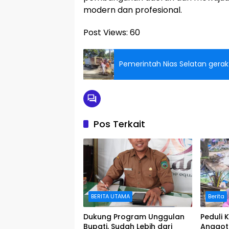
modern dan profesional.
Post Views:
60
Pemerintah Nias Selatan ger
Pos Terkait
BERITA UTAMA
Berita
Dukung Program Unggulan
Peduli 
Bupati, Sudah Lebih dari
Anggota