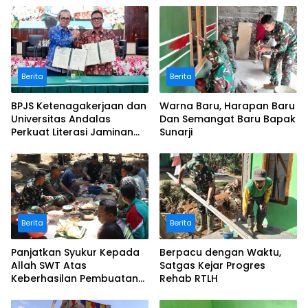
Berita
Berita
BPJS Ketenagakerjaan dan
Warna Baru, Harapan Baru
Universitas Andalas
Dan Semangat Baru Bapak
Perkuat Literasi Jaminan
Sunarji
Sosial melalui Kurikulum
dan Pengabdian
Masyarakat
Berita
Berita
Panjatkan Syukur Kepada
Berpacu dengan Waktu,
Allah SWT Atas
Satgas Kejar Progres
Keberhasilan Pembuatan
Rehab RTLH
Sumur