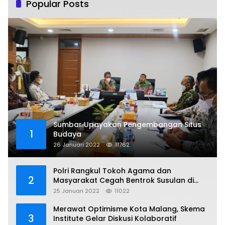
Popular Posts
Sumbar Upayakan Pengembangan Situs
1
Budaya
26 Januari 2022
11762
Polri Rangkul Tokoh Agama dan
2
Masyarakat Cegah Bentrok Susulan di
Sorong
25 Januari 2022
11022
Merawat Optimisme Kota Malang, Skema
3
Institute Gelar Diskusi Kolaboratif