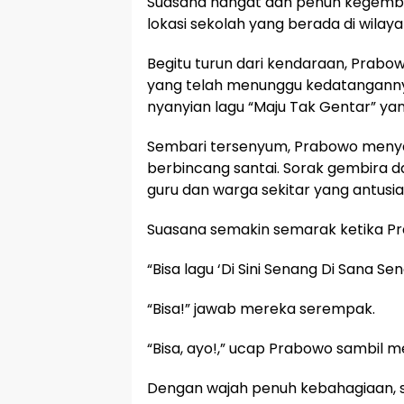
Suasana hangat dan penuh kegembir
lokasi sekolah yang berada di wilaya
Begitu turun dari kendaraan, Prabow
yang telah menunggu kedatanganny
nyanyian lagu “Maju Tak Gentar” ya
Sembari tersenyum, Prabowo menyala
berbincang santai. Sorak gembira da
guru dan warga sekitar yang antus
Suasana semakin semarak ketika P
“Bisa lagu ‘Di Sini Senang Di Sana 
“Bisa!” jawab mereka serempak.
“Bisa, ayo!,” ucap Prabowo sambil 
Dengan wajah penuh kebahagiaan, s