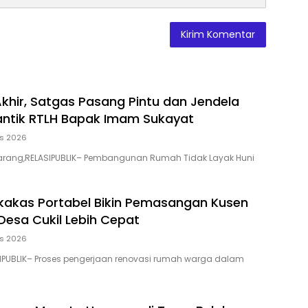
khir, Satgas Pasang Pintu dan Jendela
antik RTLH Bapak Imam Sukayat
us 2026
ang,RELASIPUBLIK– Pembangunan Rumah Tidak Layak Huni
rkakas Portabel Bikin Pemasangan Kusen
 Desa Cukil Lebih Cepat
us 2026
IPUBLIK– Proses pengerjaan renovasi rumah warga dalam