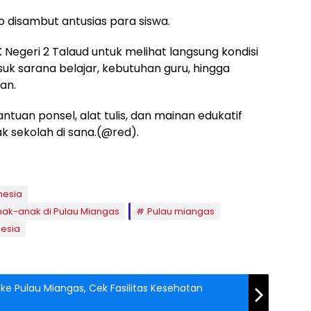
wo disambut antusias para siswa.
Negeri 2 Talaud untuk melihat langsung kondisi
suk sarana belajar, kebutuhan guru, hingga
an.
uan ponsel, alat tulis, dan mainan edukatif
 sekolah di sana.(@red).
nesia
k-anak di Pulau Miangas
Pulau miangas
nesia
 ke Pulau Miangas, Cek Fasilitas Kesehatan