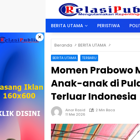
Langsung
ke
konten
BERITA UTAMA
PERISTIWA
POLI
×
Beranda
BERITA UTAMA
BERITA UTAMA
TERBARU
Momen Prabowo 
Anak-anak di Pul
Terluar Indonesia
Ainor Rasid
2 Min Baca
11 Mei 2026