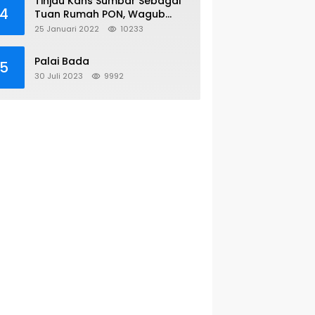
Tinjau Kans Sumbar Sebagai
4
Tuan Rumah PON, Wagub
Sambangi KONI Pusat
25 Januari 2022
10233
Palai Bada
5
30 Juli 2023
9992