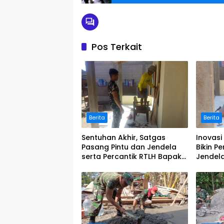
Pos Terkait
Berita
Berita
Sentuhan Akhir, Satgas
Inovasi
Pasang Pintu dan Jendela
Bikin 
serta Percantik RTLH Bapak
Jendela
Imam Sukayat
Cepat