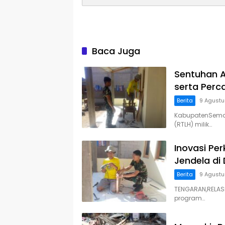
Baca Juga
Sentuhan A
serta Perc
Berita
9 Agust
KabupatenSemar
(RTLH) milik…
Inovasi Pe
Jendela di
Berita
9 Agust
TENGARAN,RELAS
program…