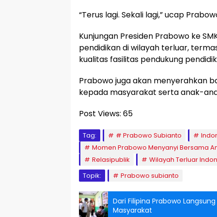
“Terus lagi. Sekali lagi,” ucap Prabo
Kunjungan Presiden Prabowo ke SMK 
pendidikan di wilayah terluar, terma
kualitas fasilitas pendukung pendidik
Prabowo juga akan menyerahkan bant
kepada masyarakat serta anak-anak
Post Views:
65
Tag:
# Prabowo Subianto
Indo
Momen Prabowo Menyanyi Bersama Ana
Relasipublik
Wilayah Terluar Indo
Topik:
Prabowo subianto
Dari Filipina Prabowo Langsung
Masyarakat