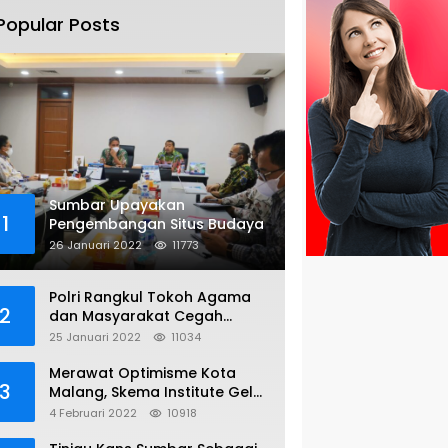
Popular Posts
Sumbar Upayakan
1
Pengembangan Situs Budaya
26 Januari 2022
11773
Polri Rangkul Tokoh Agama
2
dan Masyarakat Cegah
Bentrok Susulan di Sorong
25 Januari 2022
11034
Merawat Optimisme Kota
3
Malang, Skema Institute Gelar
Diskusi Kolaboratif
4 Februari 2022
10918