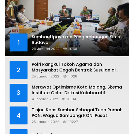
Sumbar Upayakan Pengembangan Situs
1
Budaya
26 Januari 2022
11768
Polri Rangkul Tokoh Agama dan
2
Masyarakat Cegah Bentrok Susulan di
Sorong
25 Januari 2022
11028
Merawat Optimisme Kota Malang, Skema
3
Institute Gelar Diskusi Kolaboratif
4 Februari 2022
10914
Tinjau Kans Sumbar Sebagai Tuan Rumah
4
PON, Wagub Sambangi KONI Pusat
25 Januari 2022
10227