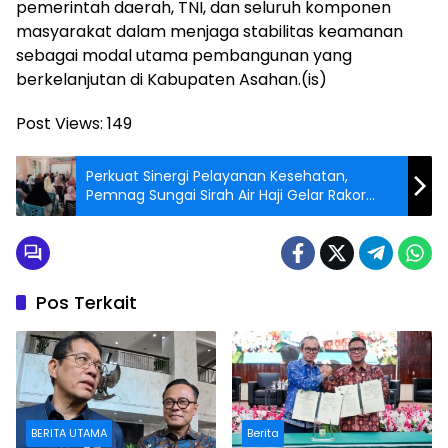
pemerintah daerah, TNI, dan seluruh komponen
masyarakat dalam menjaga stabilitas keamanan
sebagai modal utama pembangunan yang
berkelanjutan di Kabupaten Asahan.(is)
Post Views:
149
Perkuat Sinergi Pelayanan Kesehatan,
Pemnag Sungai Sirah Air Haji Gelar Rakor
Bersama Bidan Desa dan Kader
Pos Terkait
BERITA UTAMA
Berita