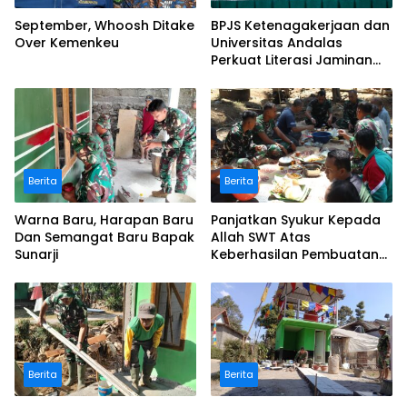
September, Whoosh Ditake
BPJS Ketenagakerjaan dan
Over Kemenkeu
Universitas Andalas
Perkuat Literasi Jaminan
Sosial melalui Kurikulum
dan Pengabdian
Masyarakat
Berita
Berita
Warna Baru, Harapan Baru
Panjatkan Syukur Kepada
Dan Semangat Baru Bapak
Allah SWT Atas
Sunarji
Keberhasilan Pembuatan
Sumur
Berita
Berita