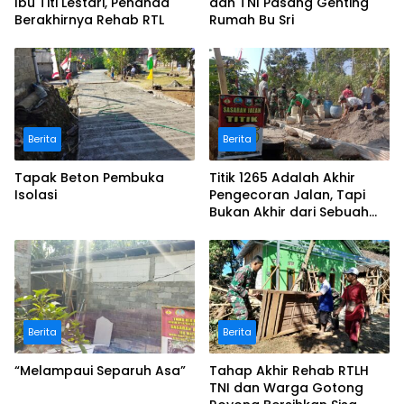
Ibu Titi Lestari, Penanda
dan TNI Pasang Genting
Berakhirnya Rehab RTL
Rumah Bu Sri
Berita
Berita
Tapak Beton Pembuka
Titik 1265 Adalah Akhir
Isolasi
Pengecoran Jalan, Tapi
Bukan Akhir dari Sebuah
Pengabdian
Berita
Berita
“Melampaui Separuh Asa”
Tahap Akhir Rehab RTLH
TNI dan Warga Gotong