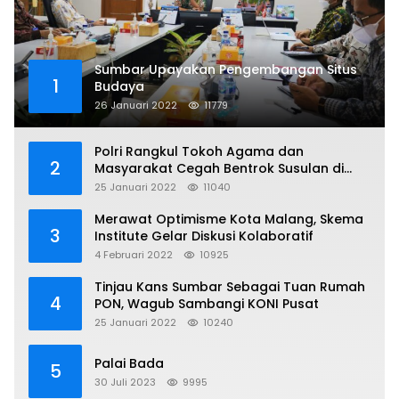
Sumbar Upayakan Pengembangan Situs
1
Budaya
26 Januari 2022
11779
Polri Rangkul Tokoh Agama dan
2
Masyarakat Cegah Bentrok Susulan di
Sorong
25 Januari 2022
11040
Merawat Optimisme Kota Malang, Skema
3
Institute Gelar Diskusi Kolaboratif
4 Februari 2022
10925
Tinjau Kans Sumbar Sebagai Tuan Rumah
4
PON, Wagub Sambangi KONI Pusat
25 Januari 2022
10240
Palai Bada
5
30 Juli 2023
9995