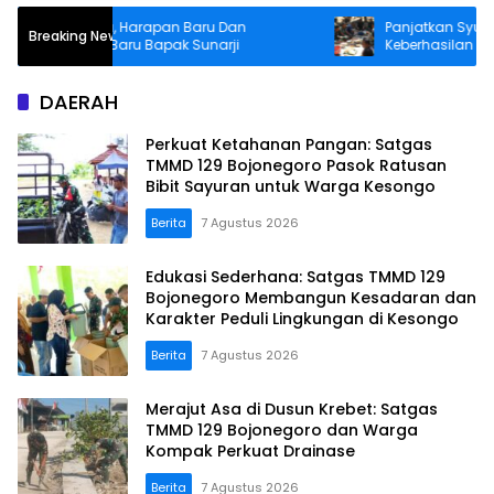
rna Baru, Harapan Baru Dan
Panjatkan Syukur Kepad
Breaking News
mangat Baru Bapak Sunarji
Keberhasilan Pembuat
DAERAH
Perkuat Ketahanan Pangan: Satgas
TMMD 129 Bojonegoro Pasok Ratusan
Bibit Sayuran untuk Warga Kesongo
Berita
7 Agustus 2026
Edukasi Sederhana: Satgas TMMD 129
Bojonegoro Membangun Kesadaran dan
Karakter Peduli Lingkungan di Kesongo
Berita
7 Agustus 2026
Merajut Asa di Dusun Krebet: Satgas
TMMD 129 Bojonegoro dan Warga
Kompak Perkuat Drainase
Berita
7 Agustus 2026