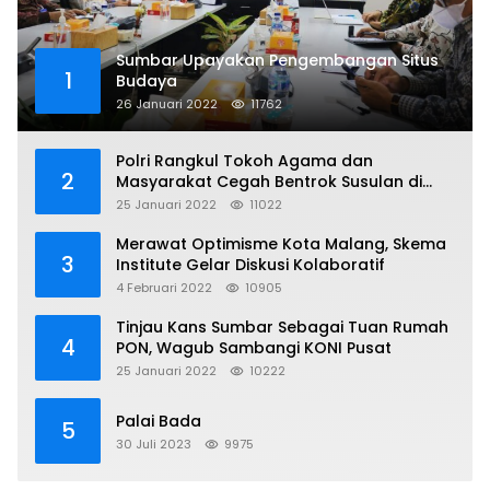
Sumbar Upayakan Pengembangan Situs
1
Budaya
26 Januari 2022
11762
Polri Rangkul Tokoh Agama dan
2
Masyarakat Cegah Bentrok Susulan di
Sorong
25 Januari 2022
11022
Merawat Optimisme Kota Malang, Skema
3
Institute Gelar Diskusi Kolaboratif
4 Februari 2022
10905
Tinjau Kans Sumbar Sebagai Tuan Rumah
4
PON, Wagub Sambangi KONI Pusat
25 Januari 2022
10222
Palai Bada
5
30 Juli 2023
9975