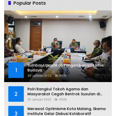
Popular Posts
Sumbar Upayakan Pengembangan Situs
1
Budaya
26 Januari 2022
11770
Polri Rangkul Tokoh Agama dan
2
Masyarakat Cegah Bentrok Susulan di
Sorong
25 Januari 2022
11029
Merawat Optimisme Kota Malang, Skema
3
Institute Gelar Diskusi Kolaboratif