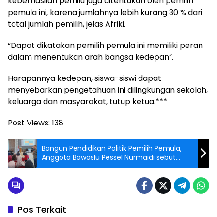
keberhasilan pemilu juga ditentukan oleh pemilih
pemula ini, karena jumlahnya lebih kurang 30 % dari
total jumlah pemilih, jelas Afriki.
“Dapat dikatakan pemilih pemula ini memiliki peran
dalam menentukan arah bangsa kedepan”.
Harapannya kedepan, siswa-siswi dapat
menyebarkan pengetahuan ini dilingkungan sekolah,
keluarga dan masyarakat, tutup ketua.***
Post Views:
138
Bangun Pendidikan Politik Pemilih Pemula,
Anggota Bawaslu Pessel Nurmaidi sebut
Politik Uang Merusak Tatanan Demokrasi
Pos Terkait