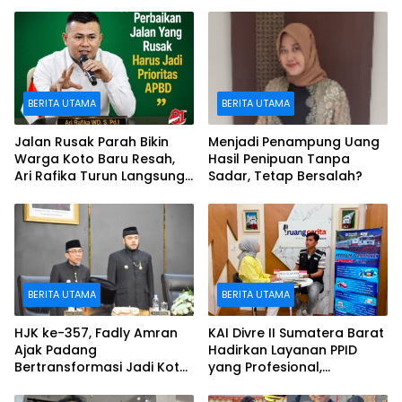
BERITA UTAMA
BERITA UTAMA
Jalan Rusak Parah Bikin
Menjadi Penampung Uang
Warga Koto Baru Resah,
Hasil Penipuan Tanpa
Ari Rafika Turun Langsung
Sadar, Tetap Bersalah?
dan Siap Perjuangkan
BERITA UTAMA
BERITA UTAMA
HJK ke-357, Fadly Amran
KAI Divre II Sumatera Barat
Ajak Padang
Hadirkan Layanan PPID
Bertransformasi Jadi Kota
yang Profesional,
Tangguh, Maju, dan
Transparan, dan Inklusif
Berdaya Saing
untuk Mempermudah