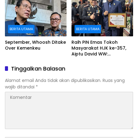
Akses Informasi Publik
BERITA UTAMA
BERITA UTAMA
September, Whoosh Ditake
Raih PIN Emas Tokoh
Over Kemenkeu
Masyarakat HJK ke-357,
Aiptu David WW:
Penghargaan Ini Amanah
untuk Terus Mengabdi
Tinggalkan Balasan
kepada Warga Padang
Alamat email Anda tidak akan dipublikasikan.
Ruas yang
wajib ditandai
*