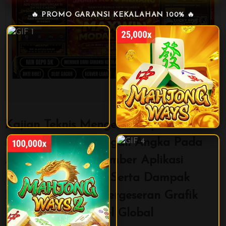
🔥 PROMO GARANSI KEKALAHAN 100% 🔥
Show More
Kajian Teknis Mengenai Implementasi
Fitur Multiplier Pengali Angka Pada
Algoritma Kode Sumber Aplikasi
Hiburan Komersial Serta Dampak
Riilnya Terhadap Pergeseran Grafik
Probabilitas Sampel Global