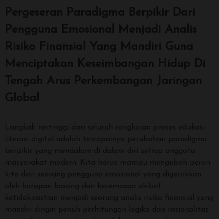
Pergeseran Paradigma Berpikir Dari
Pengguna Emosional Menjadi Analis
Risiko Finansial Yang Mandiri Guna
Menciptakan Keseimbangan Hidup Di
Tengah Arus Perkembangan Jaringan
Global
Langkah tertinggi dari seluruh rangkaian proses edukasi
literasi digital adalah tercapainya perubahan paradigma
berpikir yang mendalam di dalam diri setiap anggota
masyarakat modern. Kita harus mampu mengubah peran
kita dari seorang pengguna emosional yang digerakkan
oleh harapan kosong dan kecemasan akibat
ketidakpastian menjadi seorang analis risiko finansial yang
mandiri dingin penuh perhitungan logika dan rasionalitas