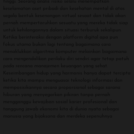
tinggi. Seorang analis risiko selalu menempatkan
keselamatan aset pribadi dan kesehatan mental di atas
segala bentuk kesenangan virtual sesaat dan tidak akan
pernah mempertaruhkan sesuatu yang mereka tidak siap
untuk kehilangannya dalam situasi terburuk sekalipun.
Ketika berinteraksi dengan platform digital apa pun
fokus utama bukan lagi tentang bagaimana cara
menaklukkan algoritma komputer melainkan bagaimana
cara mengendalikan perilaku diri sendiri agar tetap patuh
pada rencana manajemen keuangan yang sehat.
Keseimbangan hidup yang harmonis hanya dapat tercipta
ketika kita mampu menguasai teknologi informasi dan
memposisikannya secara proporsional sebagai sarana
hiburan yang menyegarkan pikiran tanpa pernah
mengganggu kewajiban sosial karier profesional dan
tanggung jawab ekonomi kita di dunia nyata sebagai
manusia yang bijaksana dan merdeka sepenuhnya