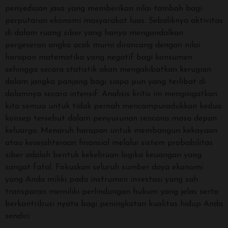
penyediaan jasa yang memberikan nilai tambah bagi
perputaran ekonomi masyarakat luas. Sebaliknya aktivitas
di dalam ruang siber yang hanya mengandalkan
pergeseran angka acak murni dirancang dengan nilai
harapan matematika yang negatif bagi konsumen
sehingga secara statistik akan mengakibatkan kerugian
dalam jangka panjang bagi siapa pun yang terlibat di
dalamnya secara intensif. Analisis kritis ini mengingatkan
kita semua untuk tidak pernah mencampuradukkan kedua
konsep tersebut dalam penyusunan rencana masa depan
keluarga. Menaruh harapan untuk membangun kekayaan
atau kesejahteraan finansial melalui sistem probabilitas
siber adalah bentuk kekeliruan logika keuangan yang
sangat fatal. Fokuskan seluruh sumber daya ekonomi
yang Anda miliki pada instrumen investasi yang sah
transparan memiliki perlindungan hukum yang jelas serta
berkontribusi nyata bagi peningkatan kualitas hidup Anda
sendiri.