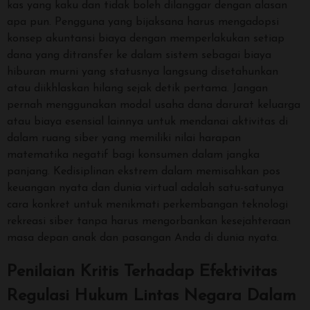
kas yang kaku dan tidak boleh dilanggar dengan alasan
apa pun. Pengguna yang bijaksana harus mengadopsi
konsep akuntansi biaya dengan memperlakukan setiap
dana yang ditransfer ke dalam sistem sebagai biaya
hiburan murni yang statusnya langsung disetahunkan
atau diikhlaskan hilang sejak detik pertama. Jangan
pernah menggunakan modal usaha dana darurat keluarga
atau biaya esensial lainnya untuk mendanai aktivitas di
dalam ruang siber yang memiliki nilai harapan
matematika negatif bagi konsumen dalam jangka
panjang. Kedisiplinan ekstrem dalam memisahkan pos
keuangan nyata dan dunia virtual adalah satu-satunya
cara konkret untuk menikmati perkembangan teknologi
rekreasi siber tanpa harus mengorbankan kesejahteraan
masa depan anak dan pasangan Anda di dunia nyata.
Penilaian Kritis Terhadap Efektivitas
Regulasi Hukum Lintas Negara Dalam