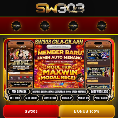
DAFTAR
LOGIN
Instika Learn News
Situs Terpercaya
Kritik Objektif Terhadap Mekanisme Multiplier Mahjong Ways 2 Dalam Mengubah Dinamika Kemenangan Pemain Pada Sektor Permainan Digital Yang Kompetitif
Kritik Objektif Terhadap Mekanisme
88
$
Multiplier Mahjong Ways 2 Dalam
Mengubah Dinamika Kemenangan
Pemain Pada Sektor Permainan
Digital Yang Kompetitif
By
Instika Learn News
121,002
sales
PILIHAN PUSAT
Item Details
SW303
BONUS 100%