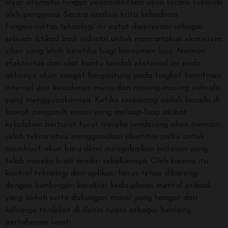
layar otomatis hingga penonaktifkan akun secara sukarela
oleh pengguna. Secara analisis kritis kehadiran
fungsionalitas teknologi ini patut diapresiasi sebagai
sebuah iktikad baik industri untuk menciptakan ekosistem
siber yang lebih beretika bagi konsumen luas. Namun
efektivitas dari alat bantu kendali eksternal ini pada
akhirnya akan sangat bergantung pada tingkat komitmen
internal dan kesadaran murni dari masing-masing individu
yang menggunakannya. Ketika seseorang sudah berada di
bawah pengaruh emosi yang meluap-luap akibat
kekalahan berturut-turut mereka cenderung akan mencari
celah teknis atau menggunakan identitas palsu untuk
membuat akun baru demi mengabaikan batasan yang
telah mereka buat sendiri sebelumnya. Oleh karena itu
kontrol teknologi dari aplikasi harus tetap dibarengi
dengan bimbingan karakter kedisiplinan mental pribadi
yang kokoh serta dukungan moral yang hangat dari
keluarga terdekat di dunia nyata sebagai benteng
pertahanan sejati.