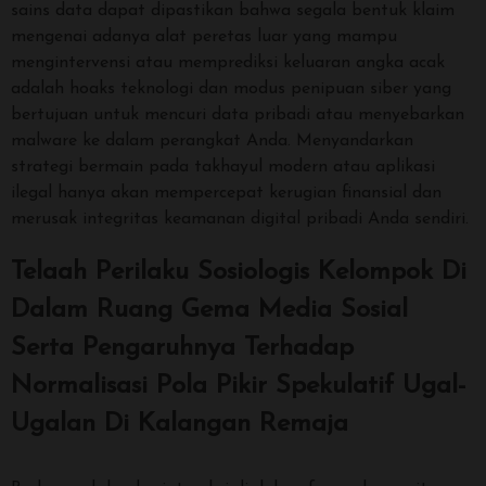
sains data dapat dipastikan bahwa segala bentuk klaim
mengenai adanya alat peretas luar yang mampu
mengintervensi atau memprediksi keluaran angka acak
adalah hoaks teknologi dan modus penipuan siber yang
bertujuan untuk mencuri data pribadi atau menyebarkan
malware ke dalam perangkat Anda. Menyandarkan
strategi bermain pada takhayul modern atau aplikasi
ilegal hanya akan mempercepat kerugian finansial dan
merusak integritas keamanan digital pribadi Anda sendiri.
Telaah Perilaku Sosiologis Kelompok Di
Dalam Ruang Gema Media Sosial
Serta Pengaruhnya Terhadap
Normalisasi Pola Pikir Spekulatif Ugal-
Ugalan Di Kalangan Remaja