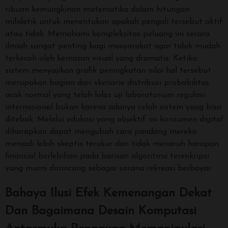
ribuan kemungkinan matematika dalam hitungan
milidetik untuk menentukan apakah pengali tersebut aktif
atau tidak. Memahami kompleksitas peluang ini secara
ilmiah sangat penting bagi masyarakat agar tidak mudah
terkecoh oleh kemasan visual yang dramatis. Ketika
sistem menyajikan grafik peningkatan nilai hal tersebut
merupakan bagian dari skenario distribusi probabilitas
acak normal yang telah lolos uji laboratorium regulasi
internasional bukan karena adanya celah sistem yang bisa
ditebak. Melalui edukasi yang objektif ini konsumen digital
diharapkan dapat mengubah cara pandang mereka
menjadi lebih skeptis terukur dan tidak menaruh harapan
finansial berlebihan pada barisan algoritma terenkripsi
yang murni dirancang sebagai sarana rekreasi berbayar.
Bahaya Ilusi Efek Kemenangan Dekat
Dan Bagaimana Desain Komputasi