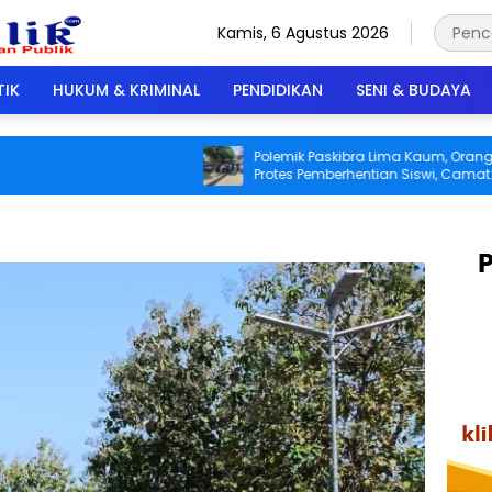
Kamis, 6 Agustus 2026
TIK
HUKUM & KRIMINAL
PENDIDIKAN
SENI & BUDAYA
Polemik Paskibra Lima Kaum, Orang Tua
Protes Pemberhentian Siswi, Camat:
Keputusan Hasil Evaluasi Pelatih