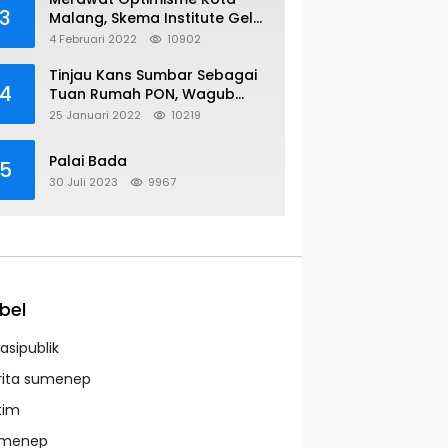
3
Malang, Skema Institute Gelar
Diskusi Kolaboratif
4 Februari 2022
10902
Tinjau Kans Sumbar Sebagai
4
Tuan Rumah PON, Wagub
Sambangi KONI Pusat
25 Januari 2022
10219
Palai Bada
5
30 Juli 2023
9967
bel
asipublik
rita sumenep
tim
menep