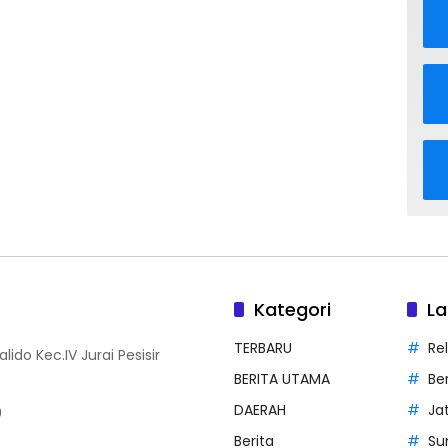
Kategori
La
TERBARU
Rel
ido Kec.IV Jurai Pesisir
BERITA UTAMA
Be
DAERAH
Ja
0
Berita
Su