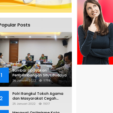
Popular Posts
Sumbar Upayakan
1
Pengembangan Situs Budaya
26 Januari 2022
11758
Polri Rangkul Tokoh Agama
2
dan Masyarakat Cegah
Bentrok Susulan di Sorong
25 Januari 2022
11017
Merawat Optimisme Kota