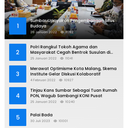
Sumbar Upayakan Pengembangan Situs
1
Budaya
26 Januari 2022
11782
Polri Rangkul Tokoh Agama dan
2
Masyarakat Cegah Bentrok Susulan di
Sorong
25 Januari 2022
11041
Merawat Optimisme Kota Malang, Skema
3
Institute Gelar Diskusi Kolaboratif
4 Februari 2022
10927
Tinjau Kans Sumbar Sebagai Tuan Rumah
4
PON, Wagub Sambangi KONI Pusat
25 Januari 2022
10240
Palai Bada
5
30 Juli 2023
10001