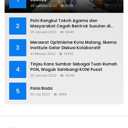
26 Januari 2022
11779
Polri Rangkul Tokoh Agama dan
2
Masyarakat Cegah Bentrok Susulan di
Sorong
25 Januari 2022
11040
Merawat Optimisme Kota Malang, Skema
3
Institute Gelar Diskusi Kolaboratif
4 Februari 2022
10925
Tinjau Kans Sumbar Sebagai Tuan Rumah
4
PON, Wagub Sambangi KONI Pusat
25 Januari 2022
10240
Palai Bada
5
30 Juli 2023
9996