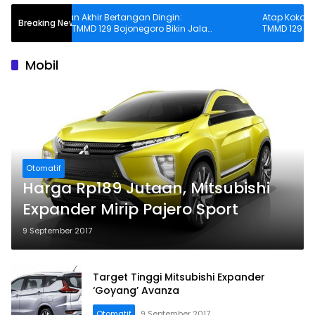
Sentuhan Akhir Bertangan Dingin:
Atap Kokoh, Warna 
Breaking News
Satgas TMMD 129 Bojonegoro Bikin Jalan
TMMD 129 Bojonego
Desa Kesongo Rapi dan Aman
SDN Kesongo 1 Jad
Nyaman
Mobil
Otomatif
Harga Rp189 Jutaan, Mitsubishi
Expander Mirip Pajero Sport
9 September 2017
Target Tinggi Mitsubishi Expander
‘Goyang’ Avanza
Otomatif
9 September 2017