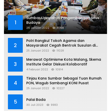
Sumbar Upayakan Pengembangan Situs
1
Budaya
26 Januari 2022
11768
Polri Rangkul Tokoh Agama dan
2
Masyarakat Cegah Bentrok Susulan di
Sorong
25 Januari 2022
11028
Merawat Optimisme Kota Malang, Skema
3
Institute Gelar Diskusi Kolaboratif
4 Februari 2022
10914
Tinjau Kans Sumbar Sebagai Tuan Rumah
4
PON, Wagub Sambangi KONI Pusat
25 Januari 2022
10227
Palai Bada
5
30 Juli 2023
9983